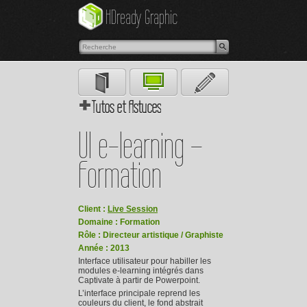
Plus
HDready Graphic
J'accepte
d'informations
Tutos et Astuces
Graphiste
Webdesigner
Illustrateur
UI e-learning –
Formation
Client :
Live Session
Domaine : Formation
Rôle : Directeur artistique / Graphiste
Année : 2013
Interface utilisateur pour habiller les
modules e-learning intégrés dans
Captivate à partir de Powerpoint.
L’interface principale reprend les
couleurs du client, le fond abstrait