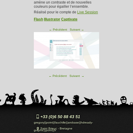
amène un contraste et de nouvelles
couleurs pour égailler l’ensemble.
Réalisé pour le compte de
Live Session
Flash
Illustrator
Captivate
←
Précédent
Suivant
→
←
Précédent
Suivant
→
Devis gratuits en 24H !
Satisfait
ou
Remboursé
+33 (0)6 50 88 43 51
gregory||point||fauchille||arobase||hdready-
Saint Brieuc - Bretagne
graphic||point||fr