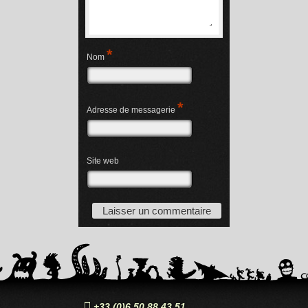
*
Nom
*
Adresse de messagerie
Site web
Devis gratuits en 24H !
Satisfait
ou
Remboursé
+33 (0)6 50 88 43 51