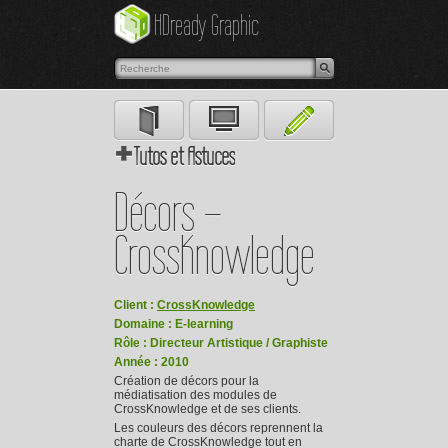
Plus
HDready Graphic
J'accepte
d'informations
Tutos et Astuces
Graphiste
Webdesigner
Illustrateur
Décors –
CrossKnowledge
Client :
CrossKnowledge
Domaine : E-learning
Rôle : Directeur Artistique / Graphiste
Année : 2010
Création de décors pour la
médiatisation des modules de
CrossKnowledge et de ses clients.
Les couleurs des décors reprennent la
charte de CrossKnowledge tout en